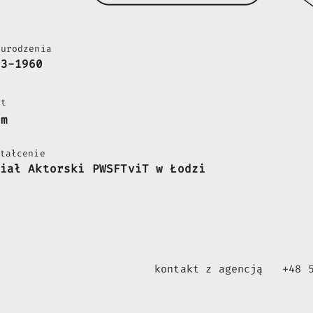
 urodzenia
03-1960
st
cm
tałcenie
iał Aktorski PWSFTviT w Łodzi
kontakt z agencją
+48 