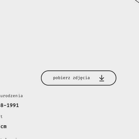
 urodzenia
08-1991
st
 cm