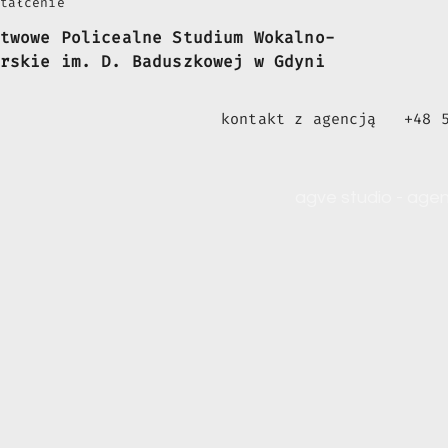
tałcenie
twowe Policealne Studium Wokalno-
rskie im. D. Baduszkowej w Gdyni
kontakt z agencją
+48 
agve studio - age