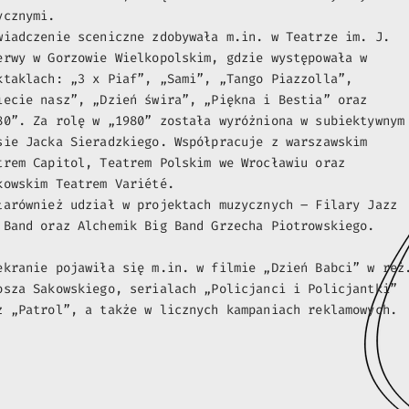
ycznymi.
wiadczenie sceniczne zdobywała m.in. w Teatrze im. J.
erwy w Gorzowie Wielkopolskim, gdzie występowała w
ktaklach: „3 x Piaf”, „Sami”, „Tango Piazzolla”,
iecie nasz”, „Dzień świra”, „Piękna i Bestia” oraz
80”. Za rolę w „1980” została wyróżniona w subiektywnym
sie Jacka Sieradzkiego. Współpracuje z warszawskim
trem Capitol, Teatrem Polskim we Wrocławiu oraz
kowskim Teatrem Variété.
łarównież udział w projektach muzycznych – Filary Jazz
 Band oraz Alchemik Big Band Grzecha Piotrowskiego.
ekranie pojawiła się m.in. w filmie „Dzień Babci” w reż
osza Sakowskiego, serialach „Policjanci i Policjantki”
z „Patrol”, a także w licznych kampaniach reklamowych.